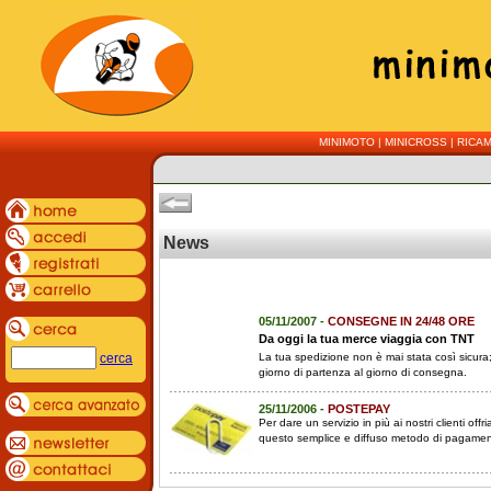
MINIMOTO
|
MINICROSS
|
RICAM
News
05/11/2007 -
CONSEGNE IN 24/48 ORE
Da oggi la tua merce viaggia con TNT
cerca
La tua spedizione non è mai stata così sicura; 
giorno di partenza al giorno di consegna.
25/11/2006 -
POSTEPAY
Per dare un servizio in più ai nostri clienti of
questo semplice e diffuso metodo di pagamen