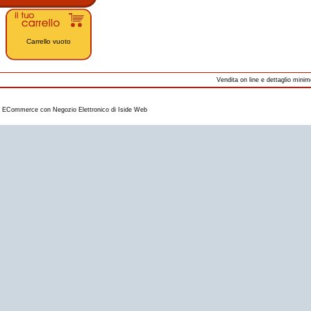
Carrello vuoto
Vendita on line e dettaglio minim
ECommerce con
Negozio Elettronico
di
Iside Web